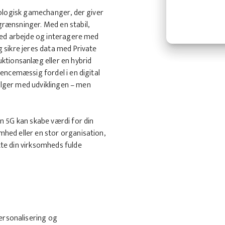
nologisk gamechanger, der giver
grænsninger. Med en stabil,
mhed arbejde og interagere med
 sikre jeres data med Private
uktionsanlæg eller en hybrid
rencemæssig fordel i en digital
 følger med udviklingen – men
n 5G kan skabe værdi for din
hed eller en stor organisation,
te din virksomheds fulde
Personalisering og