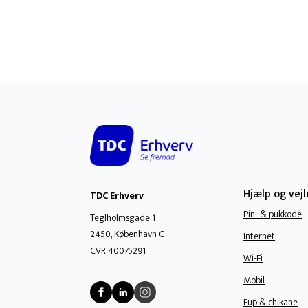
Hjælp og vej
TDC Erhverv
Pin- & pukkode
Teglholmsgade 1
2450, København C
Internet
CVR 40075291
Wi-Fi
Mobil
Fup & chikane