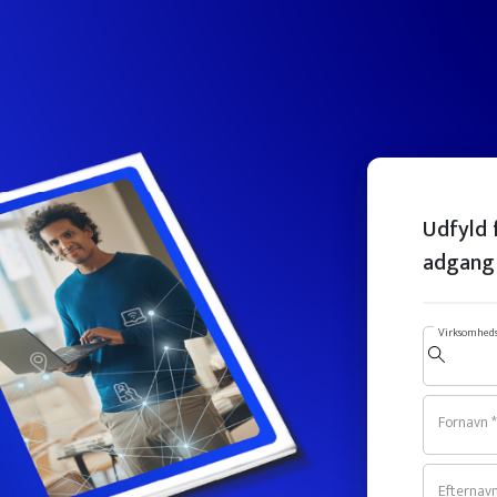
Udfyld 
adgang 
Virksomheds
Fornavn *
Efternavn