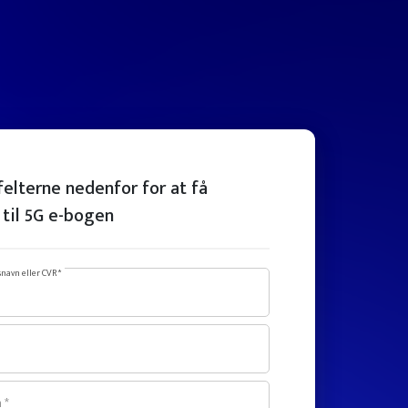
felterne nedenfor for at få
til 5G e-bogen
navn eller CVR *
 *