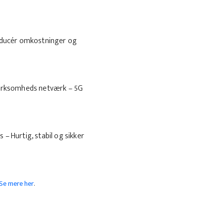
 Reducér omkostninger og
n virksomheds netværk – 5G
s – Hurtig, stabil og sikker
Se mere her
.