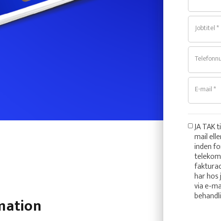
Jobtitel *
Telefonn
E-mail *
JA TAK t
mail ell
inden fo
telekom
fakturao
har hos 
via e-m
behandl
rmation