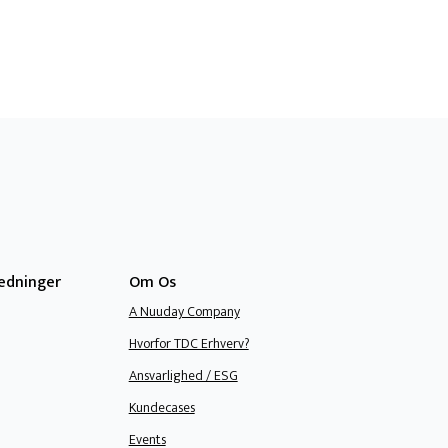
ledninger
Om Os
A Nuuday Company
Hvorfor TDC Erhverv?
Ansvarlighed / ESG
Kundecases
Events