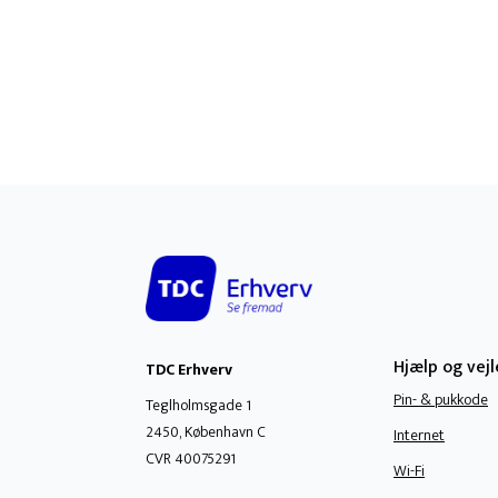
Hjælp og vej
TDC Erhverv
Pin- & pukkode
Teglholmsgade 1
2450, København C
Internet
CVR 40075291
Wi-Fi