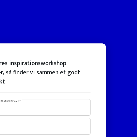
res inspirationsworkshop
r, så finder vi sammen et godt
kt
navn eller CVR *