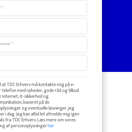
 *
ummer *
il at TDC Erhverv må kontakte mig på e-
er telefon med nyheder, gode råd og tilbud
r internet, it-sikkerhed og
munikation, baseret på de
plysninger og eventuelle løsninger, jeg
jer i dag. Jeg kan altid let afmelde mig igen
ails fra TDC Erhverv. Læs mere om vores
ing af personoplysninger
her