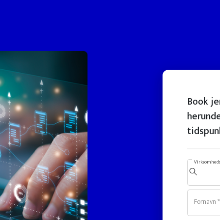
Book je
herunde
tidspun
Virksomheds
Fornavn *