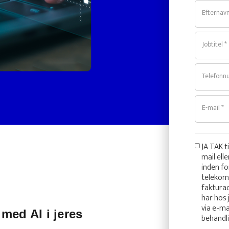
Efternavn
Jobtitel *
Telefonn
E-mail *
JA TAK t
mail ell
inden fo
telekom
fakturao
har hos 
via e-m
med AI i jeres
behandl